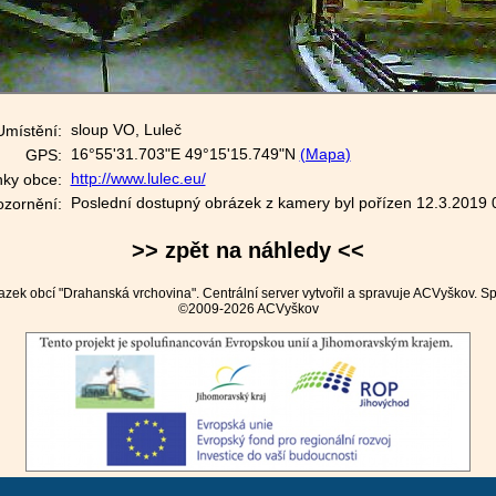
sloup VO, Luleč
Umístění:
16°55'31.703"E 49°15'15.749"N
(Mapa)
GPS:
http://www.lulec.eu/
nky obce:
Poslední dostupný obrázek z kamery byl pořízen 12.3.2019 
zornění:
>> zpět na náhledy <<
azek obcí "Drahanská vrchovina"
. Centrální server vytvořil a spravuje
ACVyškov
. S
©2009-2026 ACVyškov