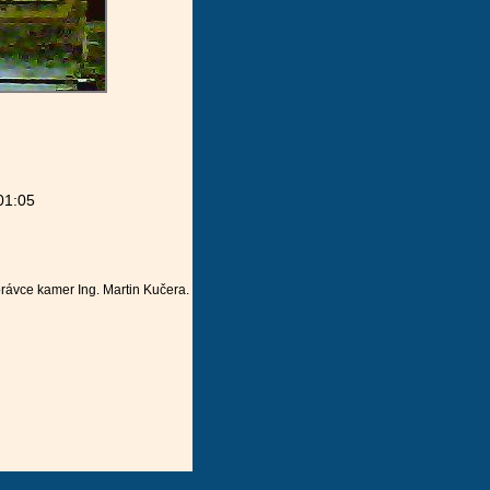
01:05
právce kamer
Ing. Martin Kučera
.