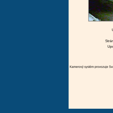
Strá
Upo
Kamerový systém
provozuje
Sv